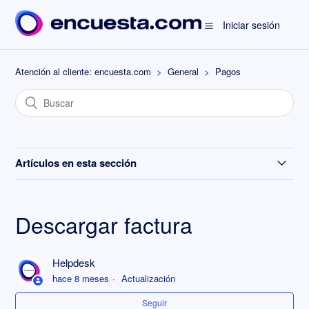
Iniciar sesión
Atención al cliente: encuesta.com
General
Pagos
Artículos en esta sección
¿Qué plan me conviene?
Descargar factura
Preguntas frecuentes sobre pagos
Helpdesk
¿Puedo solicitar una factura proforma?
hace 8 meses
Actualización
¿Cómo puedo dar de baja mi cuenta y todos sus datos?
Seguir