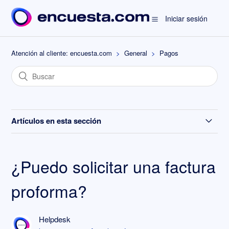
Iniciar sesión
Atención al cliente: encuesta.com
General
Pagos
Artículos en esta sección
¿Qué plan me conviene?
¿Puedo solicitar una factura
Preguntas frecuentes sobre pagos
proforma?
¿Puedo solicitar una factura proforma?
Helpdesk
¿Cómo puedo dar de baja mi cuenta y todos sus datos?