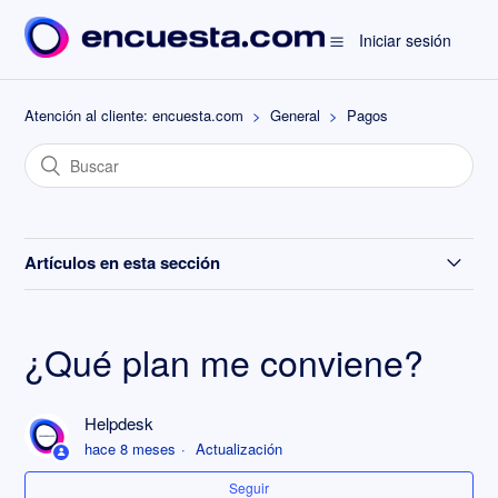
Iniciar sesión
Atención al cliente: encuesta.com
General
Pagos
Artículos en esta sección
¿Qué plan me conviene?
¿Qué plan me conviene?
Preguntas frecuentes sobre pagos
Helpdesk
¿Puedo solicitar una factura proforma?
hace 8 meses
Actualización
¿Cómo puedo dar de baja mi cuenta y todos sus datos?
Seguir