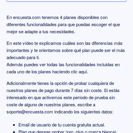
Condiciones de la renovación automática
En encuesta.com tenemos 4 planes disponibles con
diferentes funcionalidades para que puedas escoger el que
Cancelar mi suscripción
mejor se adapte a tus necesidades.
En este vídeo te explicamos cuáles son las diferencias más
Descargar factura
importantes y te orientamos sobre qué plan puede ser el más
adecuado para ti.
Además puedes ver todas las funcionalidades incluidas en
cada uno de los planes haciendo clic
aquí.
Adicionalmente tienes la opción de probar cualquiera de
nuestros planes de pago durante 7 días sin coste. Si estás
interesado en que activemos este período de prueba sin
coste de alguno de nuestros planes, escribe a
soporte@encuesta.com
indicando los siguientes datos:
Email de usuario de tu cuenta gratuita actual.
Plan que deseas probar (pro, plus o marca blanca).