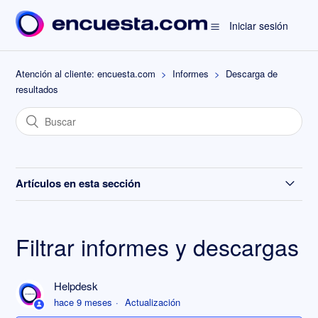
Iniciar sesión
Atención al cliente: encuesta.com
Informes
Descarga de
resultados
Artículos en esta sección
Duplicar informes
Filtrar informes y descargas
¿Cómo descargar los informes en Excel?
Helpdesk
Ver respuestas de forma individual
hace 9 meses
Actualización