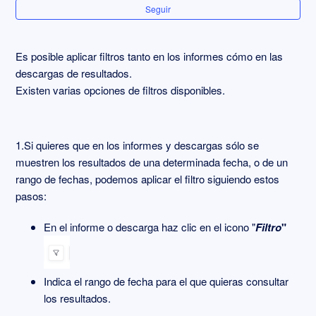
Informe en gráficos
Seguir
Consultar el reporte de un envío o campaña
Es posible aplicar filtros tanto en los informes cómo en las
descargas de resultados.
Borrar respuestas individuales
Existen varias opciones de filtros disponibles.
Compartir descarga de excel detallado o resumido
1.Si quieres que en los informes y descargas sólo se
Filtrar informes y descargas
muestren los resultados de una determinada fecha, o de un
rango de fechas, podemos aplicar el filtro siguiendo estos
Descargar el informe en PDF
pasos:
En el informe o descarga haz clic en el icono "
Filtro
"
Ver sólo respuestas finalizadas
Más información
Indica el rango de fecha para el que quieras consultar
los resultados.