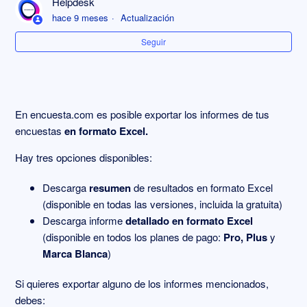
Helpdesk
Informe en gráficos
hace 9 meses
Actualización
Seguir
Consultar el reporte de un envío o campaña
Borrar respuestas individuales
En
encuesta.com
es posible exportar los informes de tus
Compartir descarga de excel detallado o resumido
encuestas
en formato Excel.
Filtrar informes y descargas
Hay tres opciones disponibles:
Descargar el informe en PDF
Descarga
resumen
de resultados en formato Excel
(disponible en todas las versiones, incluida la gratuita)
Descarga informe
detallado
en formato Excel
Ver sólo respuestas finalizadas
(disponible en todos los planes de pago:
Pro, Plus
y
Más información
Marca Blanca
)
Si quieres exportar alguno de los informes mencionados,
debes: