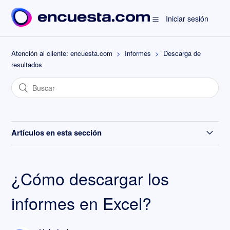
Iniciar sesión
Atención al cliente: encuesta.com
Informes
Descarga de
resultados
Artículos en esta sección
Duplicar informes
¿Cómo descargar los
¿Cómo descargar los informes en Excel?
informes en Excel?
Ver respuestas de forma individual