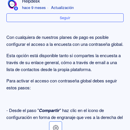
Helpdesk
¿Cómo se distribuye una encuesta a través de SMS?
hace 9 meses
Actualización
Seguir
Publicar la encuesta con mi propio dominio
Generar un código QR de acceso a la encuesta
Con cualquiera de nuestros planes de pago es posible
configurar el acceso a la encuesta con una contraseña global.
Cómo cancelar un envío programado
Esta opción está disponible tanto si compartes la encuesta a
través de su enlace general, cómo a través de email a una
Publicar la encuesta en mi web
lista de contactos desde la propia plataforma.
Imprimir o exportar una encuesta
Para activar el acceso con contraseña global debes seguir
estos pasos:
Compartir la encuesta a través de su enlace general
Más información
- Desde el paso "
Compartir
" haz clic en el icono de
configuración en forma de engranaje que ves a la derecha del