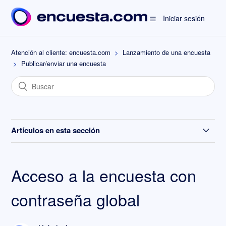
Iniciar sesión
Atención al cliente: encuesta.com
Lanzamiento de una encuesta
Publicar/enviar una encuesta
Artículos en esta sección
Acceso a la encuesta con contraseña individual
Acceso a la encuesta con
Acceso a la encuesta con contraseña global
contraseña global
Filtrar receptores según una condición