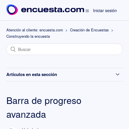
Iniciar sesión
Atención al cliente: encuesta.com
Creación de Encuestas
Construyendo la encuesta
Artículos en esta sección
Incluir un link en mi encuesta
Barra de progreso
Barra de progreso avanzada
avanzada
Cómo previsualizar la encuesta