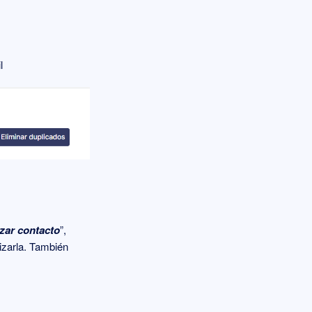
l
izar contacto
”,
izarla. También