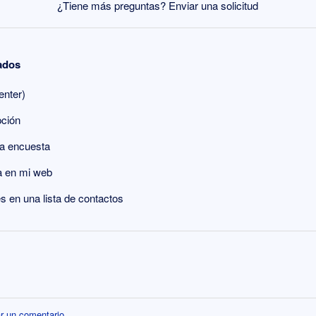
¿Tiene más preguntas?
Enviar una solicitud
nados
enter)
pción
 la encuesta
a en mi web
s en una lista de contactos
r un comentario.