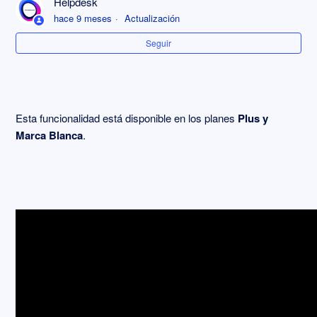
Helpdesk
Modo kiosko (call center)
hace 9 meses
Actualización
Seguir
Cierre programado
Encuestas con código promocional genérico
Esta funcionalidad está disponible en los planes
Plus y
Marca Blanca
.