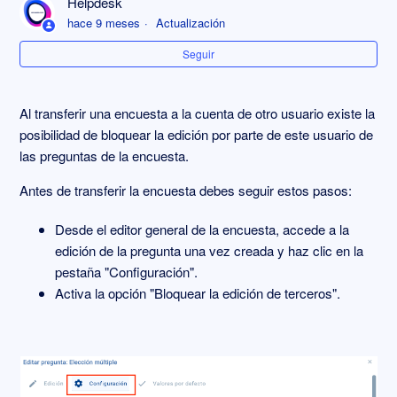
Helpdesk
Añadir icono de ayuda en un enunciado de pregunta
hace 9 meses
Actualización
Seguir
Bloquear la edición de una pregunta
Mostrar opciones de respuesta aleatorias
Al transferir una encuesta a la cuenta de otro usuario existe la
posibilidad de bloquear la edición por parte de este usuario de
Mostrar preguntas aleatorias en una página
las preguntas de la encuesta.
Antes de transferir la encuesta debes seguir estos pasos:
Volcado de respuestas anteriores
Desde el editor general de la encuesta, accede a la
Validación de respuestas
edición de la pregunta una vez creada y haz clic en la
pestaña "Configuración".
Validación de respuestas personalizada: Expresiones
Activa la opción "Bloquear la edición de terceros".
regulares
Más información