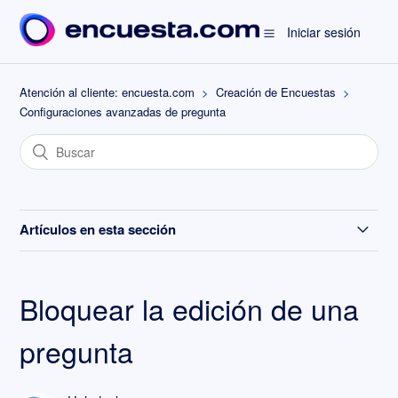
Iniciar sesión
Atención al cliente: encuesta.com
Creación de Encuestas
Configuraciones avanzadas de pregunta
Artículos en esta sección
Activar opción N/A en una escala deslizable
Bloquear la edición de una
Configurar valores de respuesta por defecto
pregunta
Volcado de campos de una lista de contactos