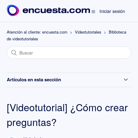
Iniciar sesión
Atención al cliente: encuesta.com
Videotutoriales
Biblioteca
de videotutoriales
Artículos en esta sección
[Videotutorial] Demo de producto
[Videotutorial] ¿Cómo crear
[Videotutorial] ¿Cómo personalizar el enlace de tu
encuesta?
preguntas?
[Videotutorial] ¿Cómo subir una lista de contactos?