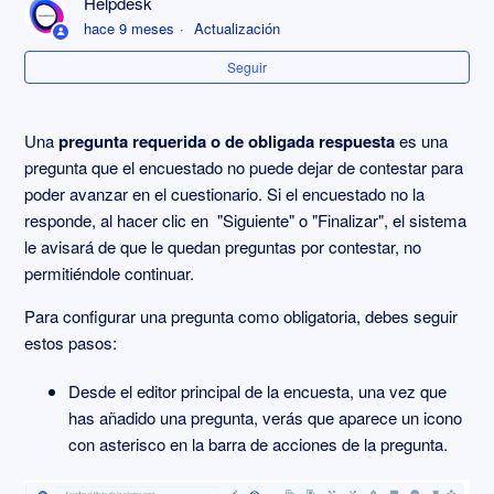
Helpdesk
Cómo cambiar el tamaño de letra en descripciones y
hace 9 meses
Actualización
preguntas
Seguir
Ejemplo de preguntas
Una
pregunta requerida o de obligada respuesta
es una
Editar formato del texto en enunciados y descripciones
pregunta que el encuestado no puede dejar de contestar para
poder avanzar en el cuestionario. Si el encuestado no la
Copiar pregunta
responde, al hacer clic en "Siguiente" o "Finalizar", el sistema
le avisará de que le quedan preguntas por contestar, no
Incluir opción de respuesta abierta "Otros"
permitiéndole continuar.
Para configurar una pregunta como obligatoria, debes seguir
Obligatoriedad en las preguntas
estos pasos:
Desde el editor principal de la encuesta, una vez que
has añadido una pregunta, verás que aparece un icono
con asterisco en la barra de acciones de la pregunta.