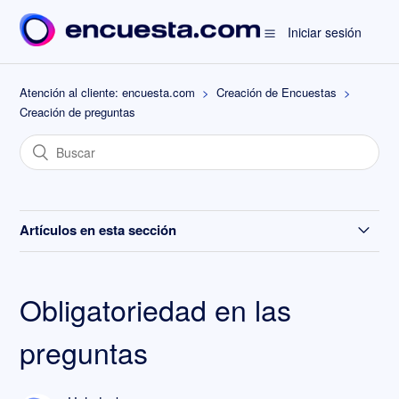
Iniciar sesión
Atención al cliente: encuesta.com
Creación de Encuestas
Creación de preguntas
Artículos en esta sección
Cuestionario tipo "Quiz"
Obligatoriedad en las
¿Cómo crear una pregunta?
preguntas
Adjuntar archivos en una pregunta