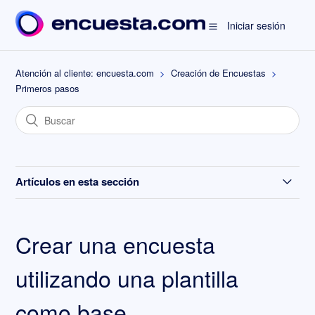
Iniciar sesión
Atención al cliente: encuesta.com
Creación de Encuestas
Primeros pasos
Artículos en esta sección
Crear una encuesta
Crear una encuesta
Idioma predeterminado de la encuesta
utilizando una plantilla
Crear una encuesta desde cero
como base